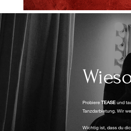
Wies
Probiere
TEASE
und tau
Tanzdarbietung. Wir w
Wichtig ist, dass du di