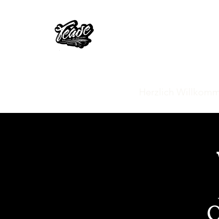
TEASE
- Burlesque & C
Home
Herzlich Willkom