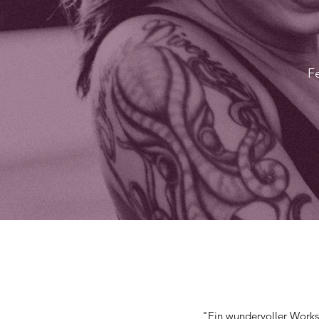
F
"Ein wundervoller Works