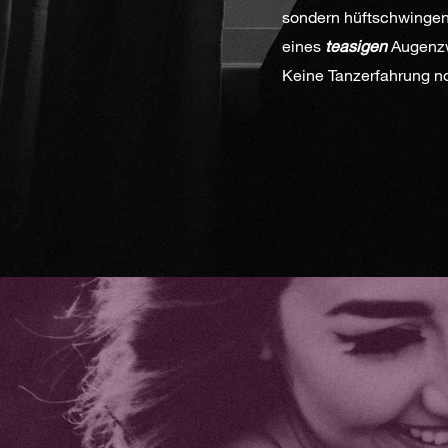
sondern hüftschwingend
eines
teasigen
Augenzwi
Keine Tanzerfahrung not