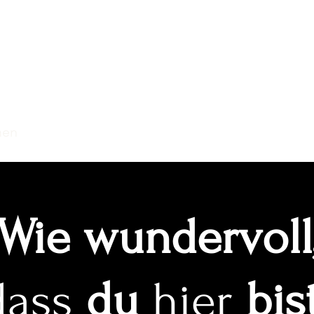
onfidence
men
Was ist TEASE?
BURLESQUE Workshops
Wie wundervoll
dass
du
hier
bis