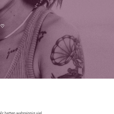
E
♡
r hatten wahnsinnig viel