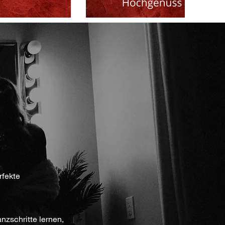
rfekte
nzschritte lernen,