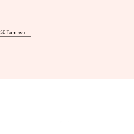
ASE Terminen
TEASE
- Burlesque & Confidence
thery@tease-kassel.de