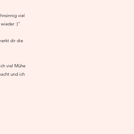
hnsinnig viel
wieder :)"
erkt dir die
ich viel Mühe
macht und ich