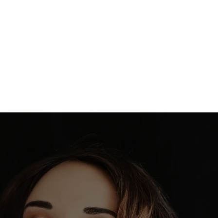
onfidence
men
Was ist TEASE?
BURLESQUE Workshops