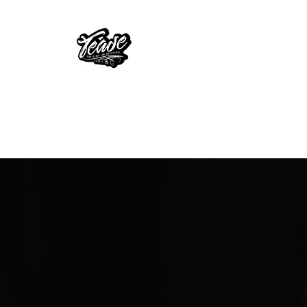
TEASE
- Burlesque & C
Home
Herzlich Willkom