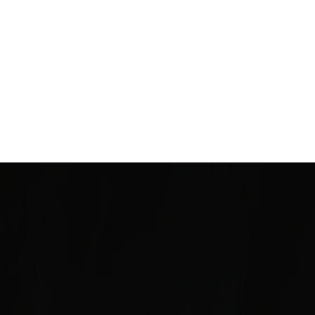
thery@tease-kassel.de
Workshop DATES
More