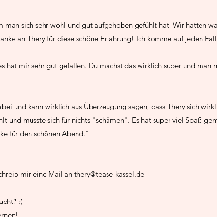
 man sich sehr wohl und gut aufgehoben gefühlt hat. Wir hatten wa
nke an Thery für diese schöne Erfahrung! Ich komme auf jeden Fall 
s hat mir sehr gut gefallen. Du machst das wirklich super und man m
ei und kann wirklich aus Überzeugung sagen, dass Thery sich wirkl
lt und musste sich für nichts "schämen". Es hat super viel Spaß ge
nke für den schönen Abend."
chreib mir eine Mail an
thery@tease-kassel.de
cht? :(
ernen!