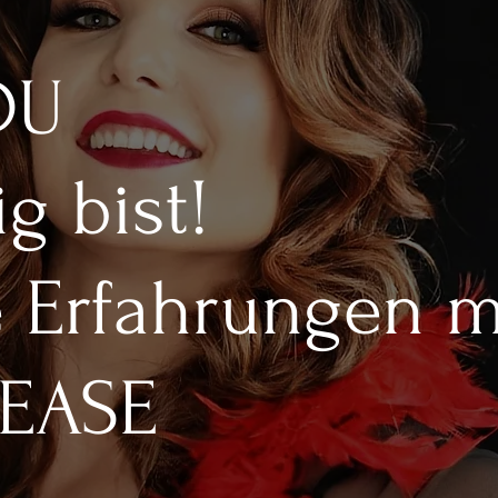
DU
g bist!
 Erfahrungen mit
TEASE